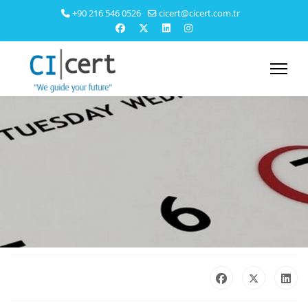
+90 216 546 0526
cicert@cicert.com.tr