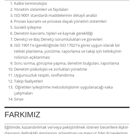
Kalite terminolojisi
Yönetim sistemleri ve faydaları
ISO 9001 standardı maddelerinin detaylı analizi
Proses kavramı ve prosese dayalı yönetim sistemleri
Sürekli iyileşme
Denetim kavramı, tipleri ve kaynak gerekliliği
Denetçi ve Baş Denetçi sorumlulukları ve görevleri
ISO 19011’e (gerektiğinde ISO 17021’e göre) uygun olarak bir
tetkiki planlama, yürütme, raporlama ve takip için tetkikçinin
rolünün açıklanması
Soru sorma, görüşme yapma, denetim bulguları, raporlama
Denetim psikolojisi ve zorlukları yönetme
Uygunsuzluk tespiti, sınıflandırma
Takip faaliyetleri
Öğretilen iyileştirme metodolojisinin uygulanacağı vaka
çalışmaları
Sınav
FARKIMIZ
Eğitimde, kazandırılmak ve/veya pekiştirilmek istenen becerilere ilişkin
davranış değişikliği alanlarının anlaşılması ve mevcut bilgi düzeylerinin