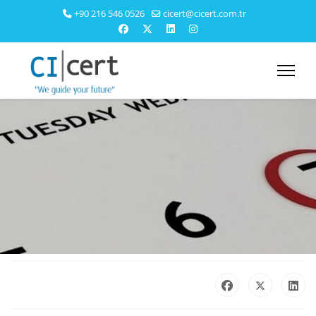
+90 216 546 0526
cicert@cicert.com.tr